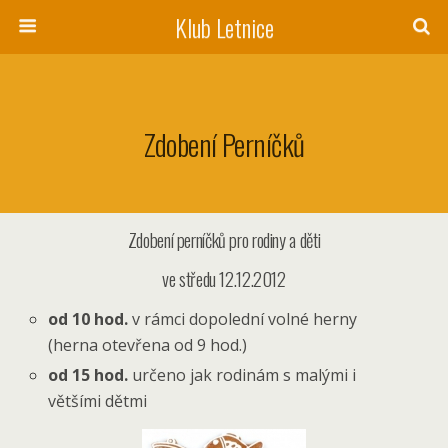
Klub Letnice
Zdobení Perníčků
Zdobení perníčků pro rodiny a děti
ve středu 12.12.2012
od 10 hod.
v rámci dopolední volné herny
(herna otevřena od 9 hod.)
od 15 hod.
určeno jak rodinám s malými i
většími dětmi