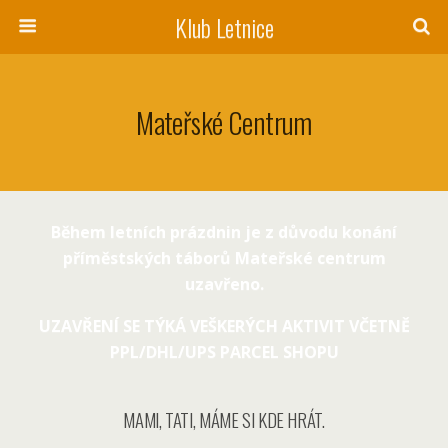
Klub Letnice
Mateřské Centrum
Během letních prázdnin je z důvodu konání
příměstských táborů Mateřské centrum
uzavřeno.
UZAVŘENÍ SE TÝKÁ VEŠKERÝCH AKTIVIT VČETNĚ
PPL/DHL/UPS PARCEL SHOPU
MAMI, TATI, MÁME SI KDE HRÁT.