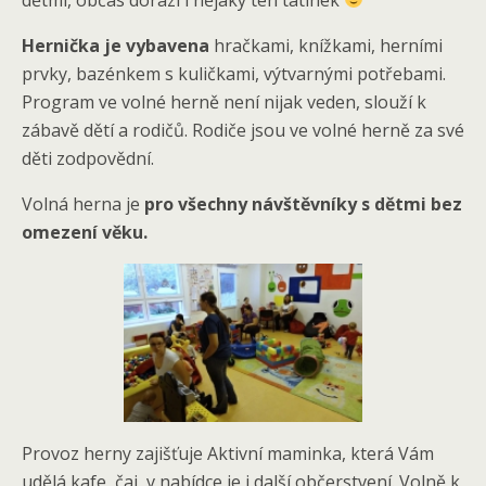
Hernička je vybavena
hračkami, knížkami, herními
prvky, bazénkem s kuličkami, výtvarnými potřebami.
Program ve volné herně není nijak veden, slouží k
zábavě dětí a rodičů. Rodiče jsou ve volné herně za své
děti zodpovědní.
Volná herna je
pro všechny návštěvníky s dětmi bez
omezení věku.
Provoz herny zajišťuje Aktivní maminka, která Vám
udělá kafe, čaj, v nabídce je i další občerstvení. Volně k