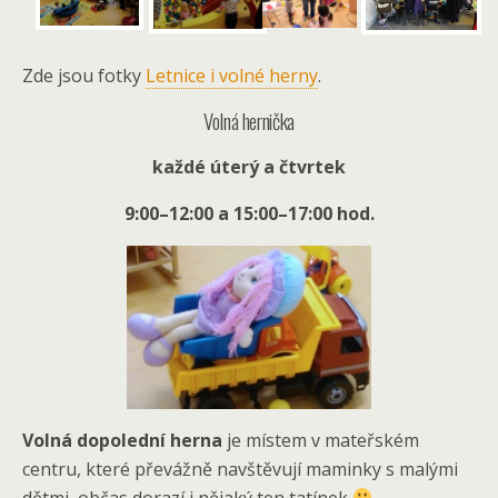
Zde jsou fotky
Letnice i volné herny
.
Volná hernička
každé úterý a čtvrtek
9:00–12:00 a 15:00–17:00 hod.
Volná dopolední herna
je místem v mateřském
centru, které převážně navštěvují maminky s malými
dětmi, občas dorazí i nějaký ten tatínek