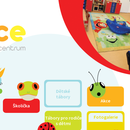
Dětské
tábory
Akce
Školička
Fotogalerie
Tábory pro rodiče
s dětmi