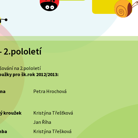
 2.pololetí
šování na 2.pololetí
užky pro šk.rok 2012/2013:
lna
Petra Hrochová
ý kroužek
Kristýna Třešťková
Jan Říha
zumba
Kristýna Třešková