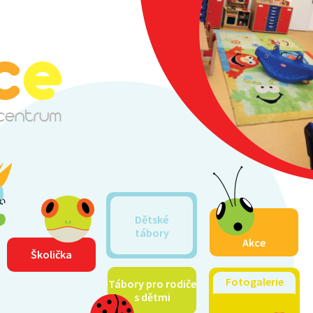
Dětské
tábory
Akce
Školička
Fotogalerie
Tábory pro rodiče
s dětmi