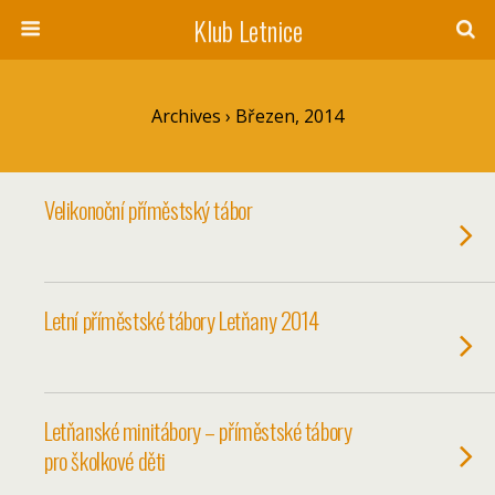
Klub Letnice
Archives › Březen, 2014
Velikonoční příměstský tábor
Letní příměstské tábory Letňany 2014
Letňanské minitábory – příměstské tábory
pro školkové děti