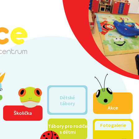
Dětské
tábory
Akce
Školička
Fotogalerie
Tábory pro rodiče
s dětmi