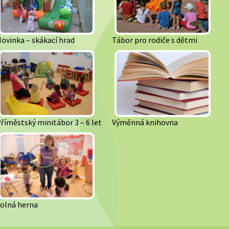
ovinka – skákací hrad
Tábor pro rodiče s dětmi
říměstský minitábor 3 – 6 let
Výměnná knihovna
olná herna