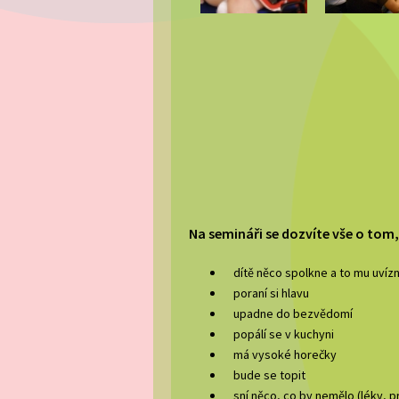
Na semináři se dozvíte vše o tom,
dítě něco spolkne a to mu uvízn
poraní si hlavu
upadne do bezvědomí
popálí se v kuchyni
má vysoké horečky
bude se topit
sní něco, co by nemělo (léky, p