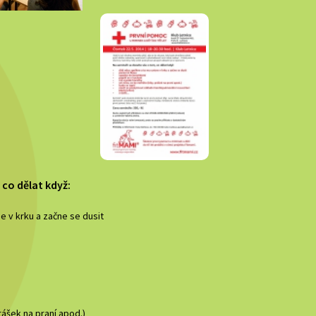
 co dělat když:
e v krku a začne se dusit
rášek na praní apod.)