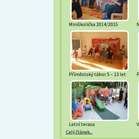
Miniškolička 2014/2015
N
Příměstský tábor 5 – 13 let
P
Letní terasa
V
Celý článek...