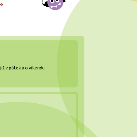
ž v pátek a o víkendu.