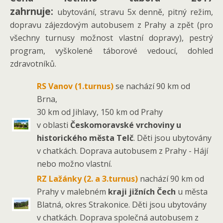
zahrnuje:
ubytování, stravu 5x denně, pitný režim,
dopravu zájezdovým autobusem z Prahy a zpět (pro
všechny turnusy možnost vlastní dopravy), pestrý
program, vyškolené táborové vedoucí, dohled
zdravotníků.
RS Vanov (1.turnus)
se nachází 90 km od
Brna,
30 km od Jihlavy, 150 km od Prahy
v oblasti
Českomoravské vrchoviny u
historického města Telč
. Děti jsou ubytovány
v chatkách. Doprava autobusem z Prahy - Hájí
nebo možno vlastní.
RZ Lažánky (2. a 3.turnus)
nachází 90 km od
Prahy v malebném
kraji jižních Čech
u města
Blatná, okres Strakonice. Děti jsou ubytovány
v chatkách. Doprava společná autobusem z