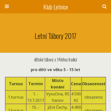
Klub Letnice
Letní Tábory 2017
dětské tábory s 14letou tradicí
pro děti ve věku 5 - 15 let
Místo
Turnus
Termín
Cena
Obsazenost
konání
1. -
Vysočina, RS
4 590
1.turnus
obsazeno
13.7.2017
Vanov
Kč
15. -
jižní Čechy,
4 490
2.turnus
obsazeno