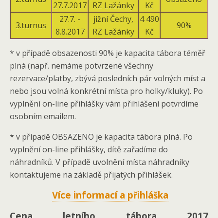
27.7.2017
RZ Lažánky
Kč
27.7. -
jižní Čechy,
4 490
3.turnus
90%
8.8.2017
RZ Lažánky
Kč
* v případě obsazenosti 90% je kapacita tábora téměř
plná (např. nemáme potvrzené všechny
rezervace/platby, zbývá posledních pár volných míst a
nebo jsou volná konkrétní místa pro holky/kluky). Po
vyplnění on-line přihlášky vám přihlášení potvrdíme
osobním emailem.
* v případě OBSAZENO je kapacita tábora plná. Po
vyplnění on-line přihlášky, dítě zařadíme do
náhradníků. V případě uvolnění místa náhradníky
kontaktujeme na základě přijatých přihlášek.
Více informací a přihláška
Cena letního tábora 2017