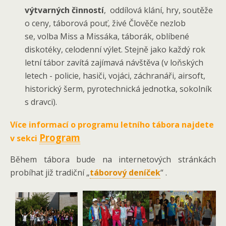
výtvarných činností
, oddílová klání, hry, soutěže
o ceny, táborová pouť, živé Člověče nezlob
se, volba Miss a Missáka, táborák, oblíbené
diskotéky, celodenní výlet. Stejně jako každý rok
letní tábor zavítá zajímavá návštěva (v loňských
letech - policie, hasiči, vojáci, záchranáři, airsoft,
historický šerm, pyrotechnická jednotka, sokolník
s dravci).
Více informací o programu letního tábora najdete
Program
v sekci
Během tábora bude na internetových stránkách
probíhat již tradiční „
táborový deníček
“ .