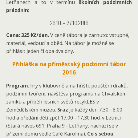
Letňanech a to v termínu
školních podzimních
prázdnin
:
26.10. – 27.10.2016
Cena: 325 Kč/den.
V ceně tábora je zarnuto: vstupné,
materiál, vedoucí a oběd. Na tábor je možné se
přihlásit jeden či oba dva dny.
Přihláška na příměstský podzimní tábor
2016
Program
: hry v klubovně a na hřišti, pouštění draků,
podzimní tvoření, návštěva programu na Chvalském
zámku a příběh lesních světů recykLES v
Zemědělském muzeu.
Sraz
je každý den 7,30 - 8,00
hod a předání dětí zpět 17,00 - 17,30 hod. v Letnici
(Stará náves 691, Praha 9 - Letňany, nachází se v
přízemí domu vedle Café Karolína).
Co s sebou
: