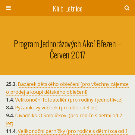
Klub Letnice
Program Jednorázových Akcí Březen –
Červen 2017
25.3.
Bazárek dětského oblečení (pro všechny zájemce
o prodej a koupi dětského oblečení)
1.4.
Velikonoční fotoateliér (pro rodiny i jednotlivce)
8.4.
Pyžámkový večírek (pro děti od 3 let)
9.4.
Divadélko O Smolíčkovi (pro rodiče s dětmi od 2
let)
11.4.
Velikonoční perníčky (pro rodiče s dětmi cca od 1