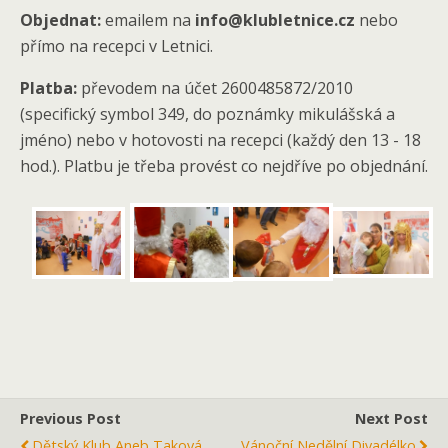
Objednat:
emailem na
info@klubletnice.cz
nebo
přímo na recepci v Letnici.
Platba:
převodem na účet 2600485872/2010
(specifický symbol 349, do poznámky mikulášská a
jméno) nebo v hotovosti na recepci (každý den 13 - 18
hod.). Platbu je třeba provést co nejdříve po objednání.
Previous Post
Next Post
Dětský Klub Aneb Taková
Vánoční Nedělní Divadélko