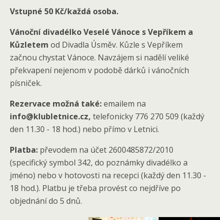
Vstupné 50 Kč/každá osoba.
Vánoční divadélko Veselé Vánoce s Vepříkem a
Kůzletem
od Divadla Úsměv. Kůzle s Vepříkem
začnou chystat Vánoce. Navzájem si nadělí veliké
překvapení nejenom v podobě dárků i vánočních
písniček.
Rezervace možná také:
emailem na
info@klubletnice.cz,
telefonicky 776 270 509 (každý
den 11.30 - 18 hod.) nebo přímo v Letnici.
Platba:
převodem na účet 2600485872/2010
(specifický symbol 342, do poznámky divadélko a
jméno) nebo v hotovosti na recepci (každý den 11.30 -
18 hod.). Platbu je třeba provést co nejdříve po
objednání do 5 dnů.