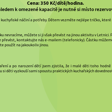
Cena: 350 Kč/dítě/hodina.
ledem k omezené kapacitě je nutné si místo rezervo
y, kuchyňské náčiní a potřeby. Dětem vezměte nejlépe tričko, kter
ku nevracíme, můžete si ji však převést na jinou aktivitu v Letnici
e převést, kontaktujte nás e-mailem (telefonicky). Částku můžem
e použít na jakoukoliv jinou.
ření a po narození dětí jsem zjistila, že i malé děti toho hodně
u si děti vyzkouší sami spoustu praktických kuchařských dovednost