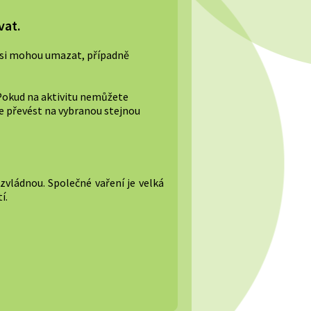
vat.
é si mohou umazat, případně
. Pokud na aktivitu nemůžete
e převést na vybranou stejnou
 zvládnou. Společné vaření je velká
í.