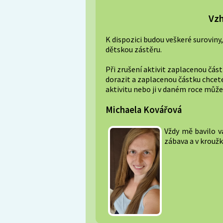
Vzh
K dispozici budou veškeré surovin
dětskou zástěru.
Při zrušení aktivit zaplacenou část
dorazit a zaplacenou částku chcet
aktivitu nebo ji v daném roce můžet
Michaela Kovářová
Vždy mě bavilo va
zábava a v kroužk