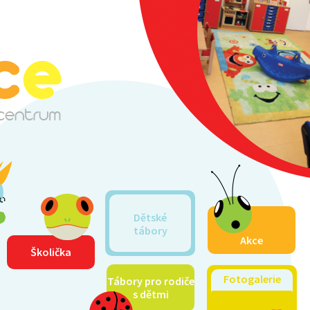
Dětské
tábory
Akce
Školička
Fotogalerie
Tábory pro rodiče
s dětmi