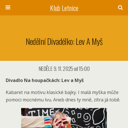
Klub Letnice
Nedělní Divadélko: Lev A Myš
NEDĚLE 9. 11. 2025 od 15:00
Divadlo Na houpačkách:
Lev a Myš
Kabaret na motivu klasické bajky. I malá myška může
pomoci mocnému lvu. Aneb dnes ty mně, zítra já tobě.