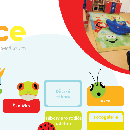
Dětské
tábory
Akce
Školička
Fotogalerie
Tábory pro rodiče
s dětmi