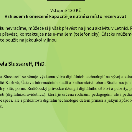
Vstupné 130 Kč.
Vzhledem k omezené kapacitě je nutné si místo rezervovat.
ku nevracíme, můžete si ji však převést na jinou aktivitu v Letnici
e převést, kontaktujte nás e-mailem (telefonicky). Částku můžem
e použít na jakoukoliv jinou.
ela Slussareff, PhD.
 Slussareff se věnuje výzkumu vlivu digitálních technologií na vývoj a zdra
itě Karlově, Ústavu informačních studií a knihovnictví, oboru Studia nových
ry, sítě, porno. Rodičovský průvodce džunglí digitálního dětství a puberty, př
ětí (
digitalnizdravideti.cz
), která je určena rodičům, pedagogům, ale i pedia
ezpečí, ale i příležitosti digitální technologie dětem přináší a jakým způso
e.