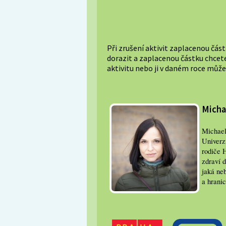
Při zrušení aktivit zaplacenou část
dorazit a zaplacenou částku chcet
aktivitu nebo ji v daném roce můžet
Micha
Michaela
Univerz
rodiče H
zdraví d
jaká neb
a hranic