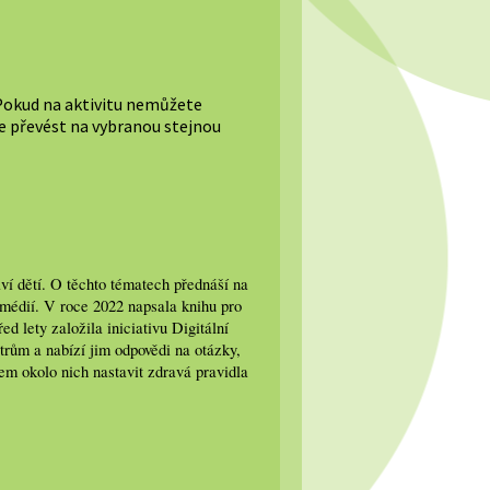
. Pokud na aktivitu nemůžete
e převést na vybranou stejnou
ví dětí. O těchto tématech přednáší na
 médií. V roce 2022 napsala knihu pro
ed lety založila iniciativu Digitální
trům a nabízí jim odpovědi na otázky,
bem okolo nich nastavit zdravá pravidla