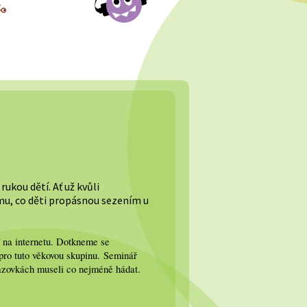
rukou dětí. Ať už kvůli
mu, co děti propásnou sezením u
í na internetu. Dotkneme se
 pro tuto věkovou skupinu.
Seminář
brazovkách museli co nejméně hádat.