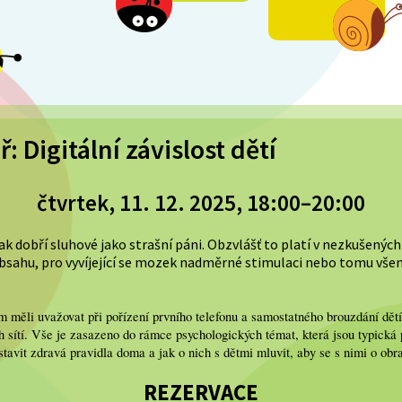
 Digitální závislost dětí
čtvrtek, 11. 12. 2025, 18:00–20:00
ak dobří sluhové jako strašní páni. Obzvlášť to platí v nezkušených 
sahu, pro vyvíjející se mozek nadměrné stimulaci nebo tomu vše
m měli uvažovat při pořízení prvního telefonu a samostatného brouzdání dět
ch sítí. Vše je zasazeno do rámce psychologických témat, která jsou typická
nastavit zdravá pravidla doma a jak o nich s dětmi mluvit, aby se s nimi o o
REZERVACE