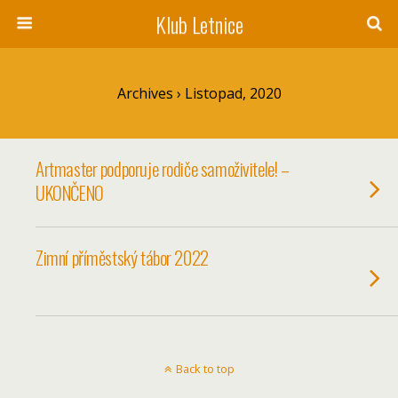
Klub Letnice
Archives › Listopad, 2020
Artmaster podporuje rodiče samoživitele! –
UKONČENO
Zimní příměstský tábor 2022
Back to top