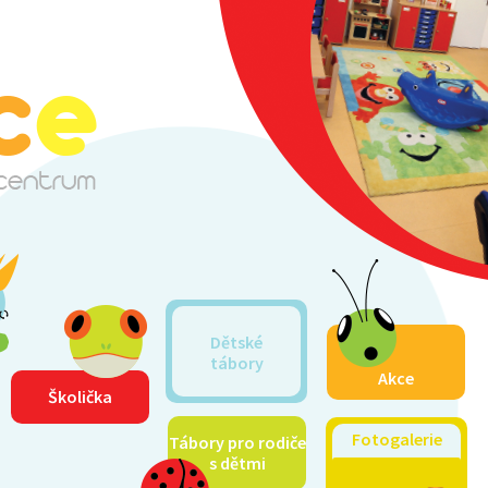
Dětské
tábory
Akce
Školička
Fotogalerie
Tábory pro rodiče
s dětmi