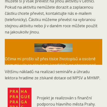
můžete si ji však převést na jinou aktivitu v Letnici.
Pokud na aktivitu nemůžete dorazit a zaplacenou
částku chcete převést, kontaktujte nás e-mailem
(telefonicky). Částku můžeme převést na vybranou
stejnou aktivitu nebo ji v daném roce můžete použít
na jakoukoliv jinou.
Očima mi prošlo už přes tisíce životopisů a osobně
PhDr. Hana Salačová Svobodová, MBA
jsem mluvila se stovkami kandidátů na obsazované
pozice. Ráda se s vámi o své zkušenosti podělím. S
Většinu nákladů na realizaci semináře a úhradu
chutí vám pomohu s otázkami, jak mezi konkurenty
lektora hradíme ze získané dotace od MPSV a MHMP.
při hledání nového místa, třeba při návratu z RD,
zazářit. Více o mně najdete na LinkedIn, na webu
UmeniDelatZmeny.cz anebo
Projekt je realizován s finanční
HappinessManagement.cz.
podporou
hlavního města Prahy.