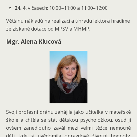
24. 4.
v časech: 10:00–11:00 a 11:00–12:00
Většinu nákladů na realizaci a úhradu lektora hradíme
ze získané dotace od MPSV a MHMP.
Mgr. Alena Klucová
Svoji profesní dráhu zahájila jako učitelka v mateřské
škole a chtěla se stát dětskou psycholožkou, osud ji
ovšem zanedlouho zavál mezi velmi těžce nemocné
děti, kde si uvědomila opravdové životní hodnoty.