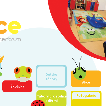
Dětské
tábory
Akce
Školička
Fotogalerie
Tábory pro rodiče
s dětmi