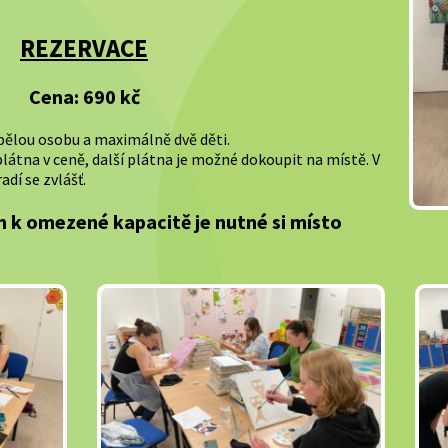
REZERVACE
Cena: 690 kč
pělou osobu a maximálně dvě děti.
átna v ceně, další plátna je možné dokoupit na místě. V
dí se zvlášť.
m k omezené kapacitě je nutné si místo