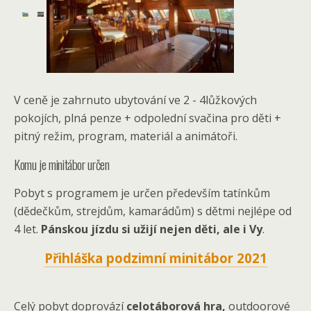
V ceně je zahrnuto ubytování ve 2 - 4lůžkových
pokojích, plná penze + odpolední svačina pro děti +
pitný režim, program, materiál a animátoři.
Komu je minitábor určen
Pobyt s programem je určen především tatínkům
(dědečkům, strejdům, kamarádům) s dětmi nejlépe od
4 let.
Pánskou jízdu si užijí nejen děti, ale i Vy
.
Přihláška podzimní minitábor 2021
Celý pobyt doprovází
celotáborová hra,
outdoorové