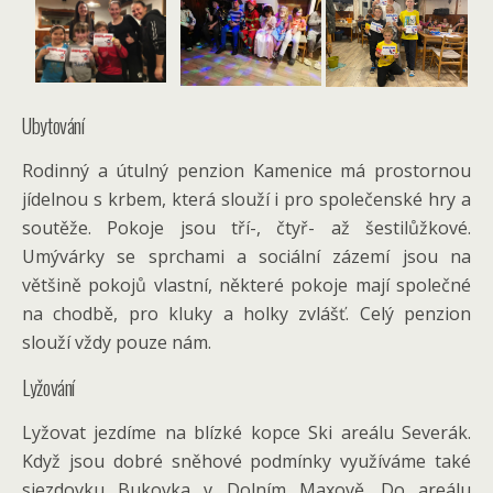
Ubytování
Rodinný a útulný penzion Kamenice má prostornou
jídelnou s krbem, která slouží i pro společenské hry a
soutěže. Pokoje jsou tří-, čtyř- až šestilůžkové.
Umývárky se sprchami a sociální zázemí jsou na
většině pokojů vlastní, některé pokoje mají společné
na chodbě, pro kluky a holky zvlášť. Celý penzion
slouží vždy pouze nám.
Lyžování
Lyžovat jezdíme na blízké kopce Ski areálu Severák.
Když jsou dobré sněhové podmínky využíváme také
sjezdovku Bukovka v Dolním Maxově. Do areálu