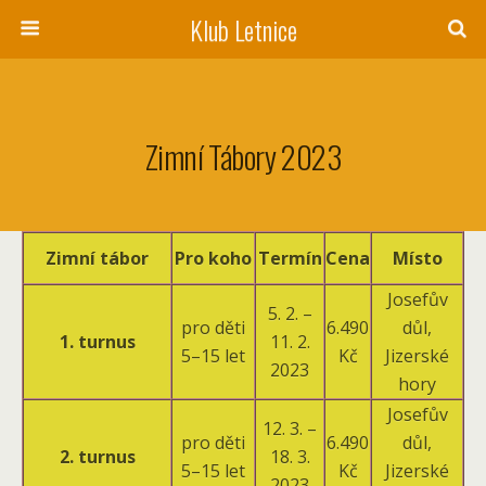
Klub Letnice
Zimní Tábory 2023
Zimní tábor
Pro koho
Termín
Cena
Místo
Josefův
5. 2. –
pro děti
6.490
důl,
1. turnus
11. 2.
5–15 let
Kč
Jizerské
2023
hory
Josefův
12. 3. –
pro děti
6.490
důl,
2. turnus
18. 3.
5–15 let
Kč
Jizerské
2023