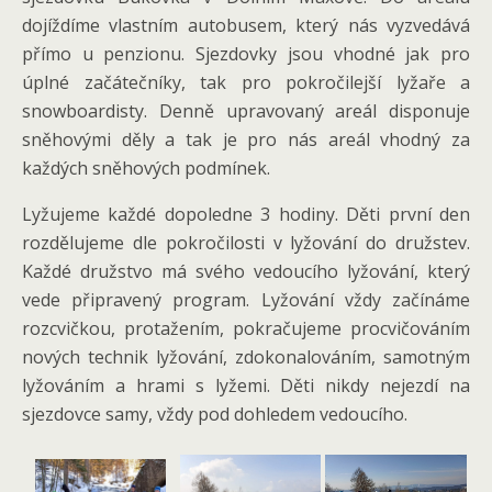
dojíždíme vlastním autobusem, který nás vyzvedává
přímo u penzionu. Sjezdovky jsou vhodné jak pro
úplné začátečníky, tak pro pokročilejší lyžaře a
snowboardisty. Denně upravovaný areál disponuje
sněhovými děly a tak je pro nás areál vhodný za
každých sněhových podmínek.
Lyžujeme každé dopoledne 3 hodiny. Děti první den
rozdělujeme dle pokročilosti v lyžování do družstev.
Každé družstvo má svého vedoucího lyžování, který
vede připravený program. Lyžování vždy začínáme
rozcvičkou, protažením, pokračujeme procvičováním
nových technik lyžování, zdokonalováním, samotným
lyžováním a hrami s lyžemi. Děti nikdy nejezdí na
sjezdovce samy, vždy pod dohledem vedoucího.