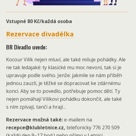
Vstupné 80 Kč/každá osoba
Rezervace divadélka
BR Divadlo uvede:
Kocour Vilík nejen mluví, ale také miluje pohádky. Ale
ne tak ledajaké: ty klasické mu moc nevoní, tak si je
upravuje podle svého. Jenže: jakmile se nám příběh
jednou zauzlí, je těžké se dopracovat ke zdárnému
konci. Aby se to povedlo, potřebuje pomoc dětí. Ty
nejen pomáhají Vilíkovi pohádku dokončit, ale také
s ním zpívají, tančí a hrají…
Rezervace možná také:
e-mailem na
recepce@klubletnice.cz,
telefonicky 776 270 509
(každý den 9–17 hod.) nebo přímo v Letnici.