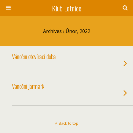
Klub Letnice
Archives › Únor, 2022
Vánoční otevírací doba
Vánoční jarmark
Back to top