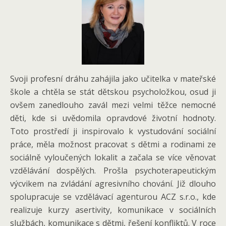
Svoji profesní dráhu zahájila jako učitelka v mateřské
škole a chtěla se stát dětskou psycholožkou, osud ji
ovšem zanedlouho zavál mezi velmi těžce nemocné
děti, kde si uvědomila opravdové životní hodnoty.
Toto prostředí ji inspirovalo k vystudování sociální
práce, měla možnost pracovat s dětmi a rodinami ze
sociálně vyloučených lokalit a začala se více věnovat
vzdělávání dospělých. Prošla psychoterapeutickým
výcvikem na zvládání agresivního chování. Již dlouho
spolupracuje se vzdělávací agenturou ACZ s.r.o., kde
realizuje kurzy asertivity, komunikace v sociálních
službách, komunikace s dětmi, řešení konfliktů. V roce