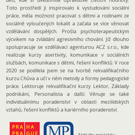
děti, kde si uvědomila opravdové životní hodnoty.
Toto prostředí ji inspirovalo k vystudování sociální
práce, měla možnost pracovat s dětmi a rodinami ze
sociálně vyloučených lokalit a začala se více věnovat
vzdělávání dospělých. Prošla psychoterapeutickým
výcvikem na zvládání agresivního chování. Již dlouho
spolupracuje se vzdělávací agenturou ACZ s.r.o., kde
realizuje kurzy asertivity, komunikace v sociálních
službách, komunikace s dětmi, řešení konfliktů. V roce
2020 se podílela jsem se na tvorbě rekvalifikačního
kurzu Chůva a učí v něm metody a formy pedagogické
práce. Lektoruje rekvalifikační kurzy Lektor, Základy
podnikání, Personalista a další. Věnuje se také
individuálnímu poradenství v oblasti mezilidských
vztahů, řešení konfliktů a kariérního poradenství.