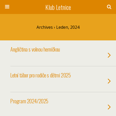
Klub Letnice
Archives › Leden, 2024
Angličtina s volnou herničkou
Letní tábor pro rodiče s dětmi 2025
Program 2024/2025