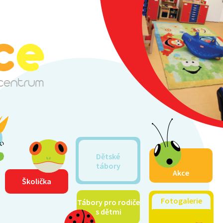
Dětské
tábory
Akce
Školička
Fotogalerie
Tábory pro rodiče
s dětmi