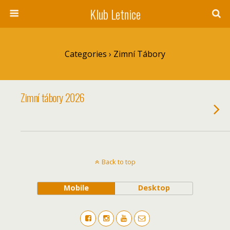
Klub Letnice
Categories ›
Zimní Tábory
Zimní tábory 2026
Back to top
Mobile
Desktop