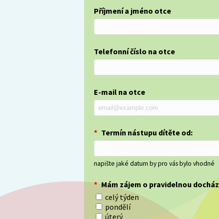
Příjmení a jméno otce
Telefonní číslo na otce
E-mail na otce
*
Termín nástupu dítěte od:
napište jaké datum by pro vás bylo vhodné
*
Mám zájem o pravidelnou docházk
celý týden
pondělí
úterý