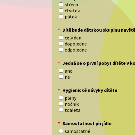
středa
čtvrtek
pátek
*
Dítě bude dětskou skupinu navšt
celý den
dopoledne
odpoledne
*
Jedná se o první pobyt dítěte v ko
ano
ne
*
Hygienické návyky dítěte
pleny
nočník
toaleta
*
Samostatnost při jídle
samostatné