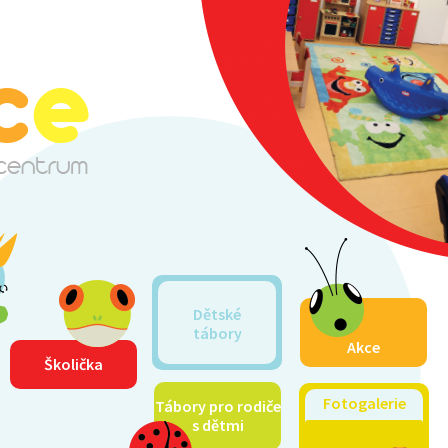
Dětské
tábory
Akce
Školička
Fotogalerie
Tábory pro rodiče
s dětmi