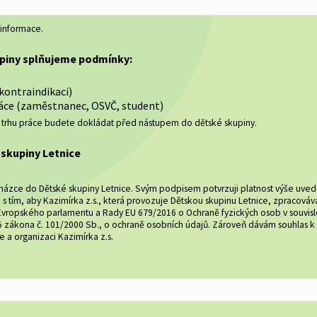
 informace.
upiny splňujeme podmínky:
kontraindikaci)
práce (zaměstnanec, OSVČ, student)
a trhu práce budete dokládat před nástupem do dětské skupiny.
skupiny Letnice
ocházce do Dětské skupiny Letnice. Svým podpisem potvrzuji platnost výše uve
 s tím, aby Kazimírka z.s., která provozuje Dětskou skupinu Letnice, zpracováv
ní Evropského parlamentu a Rady EU 679/2016 o Ochraně fyzických osob v souvis
 zákona č. 101/2000 Sb., o ochraně osobních údajů. Zároveň dávám souhlas k po
e a organizaci Kazimírka z.s.