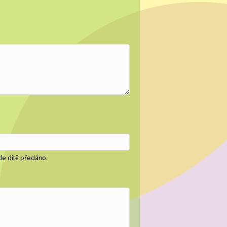
.
de dítě předáno.