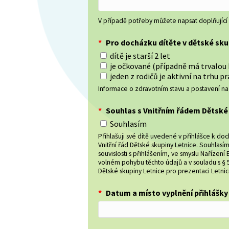
V případě potřeby můžete napsat doplňující
*
Pro docházku dítěte v dětské sk
dítě je starší 2 let
je očkované (případně má trvalou 
jeden z rodičů je aktivní na trhu 
Informace o zdravotním stavu a postavení n
*
Souhlas s Vnitřním řádem Dětské 
Souhlasím
Přihlašuji své dítě uvedené v přihlášce k d
Vnitřní řád Dětské skupiny Letnice. Souhlasím
souvislosti s přihlášením, ve smyslu Naříze
volném pohybu těchto údajů a v souladu s § 5
Dětské skupiny Letnice pro prezentaci Letnic
*
Datum a místo vyplnění přihlášky