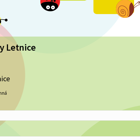
y Letnice
nice
inná