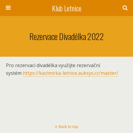
Klub Letnice
Rezervace Divadélka 2022
Pro rezervaci divadélka využijte rezervační
systém
https://kazimirka-letnice.auksys.cz/master/
Back to top