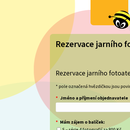
Rezervace jarního f
Rezervace jarního fotoate
* pole označená hvězdičkou jsou pov
*
Jméno a příjmení objednavatele
*
Mám zájem o balíček:
S – série 4 fotografií za 800 Kč