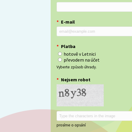
*
E-mail
*
Platba
hotově v Letnici
převodem na účet
Vyberte způsob úhrady.
*
Nejsem robot
prosíme o opsání