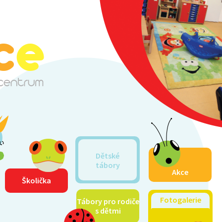
Dětské
tábory
Akce
Školička
Fotogalerie
Tábory pro rodiče
s dětmi