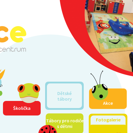
Dětské
tábory
Akce
Školička
Fotogalerie
Tábory pro rodiče
s dětmi