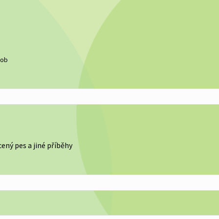
sob
cený pes a jiné příběhy