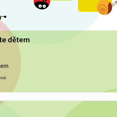
čte dětem
ětem
inná