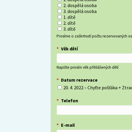
2. dospělá osoba
3. dospělá osoba
1. dítě
2. dítě
3. dítě
Prosíme o zaškrtnutí počtu rezervovaných o
*
Věk dětí
Napište prosím věk přihlášených dětí
*
Datum rezervace
20. 4. 2022 – Chyťte pošťáka + Ztra
*
Telefon
*
E-mail