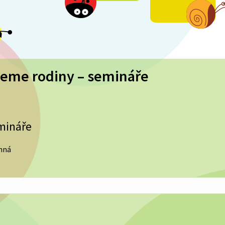
eme rodiny – semináře
mináře
inná