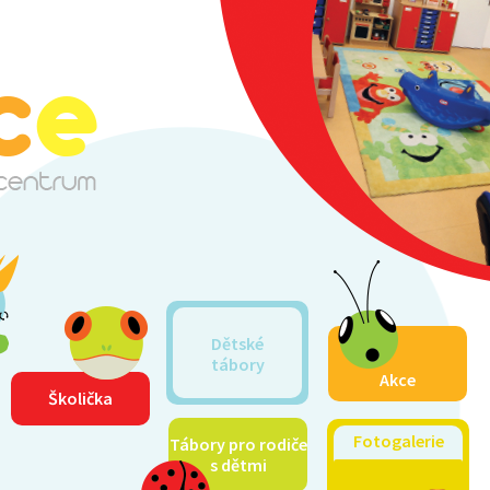
Dětské
tábory
Akce
Školička
Fotogalerie
Tábory pro rodiče
s dětmi