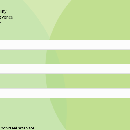
diny
revence
y
 potvrzení rezervace).