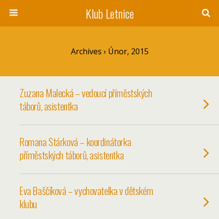
Klub Letnice
Archives › Únor, 2015
Zuzana Malecká – vedoucí příměstských
táborů, asistentka
Romana Stárková – koordinátorka
příměstských táborů, asistentka
Eva Baščíková – vychovatelka v dětském
klubu